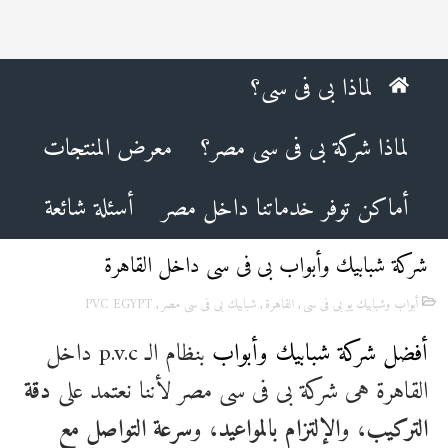
لماذا بى فى سى؟
لماذا شركة بى فى سى مصر؟
معرض المنتجات
أماكن توفر خدماتنا داخل مصر
أسئلة شائعة
شركة شبابيك وأبواب بى فى سى داخل القاهرة
أبواب وشبابيك يو بى فى سى
,
القاهرة
,
شبابيك بى فى سى مصر
,
PVC EGYPT
أفضل شركة شبابيك وأبواب
بنظام الـ p.v.c داخل
القاهرة هى شركة بى فى سى مصر ﻷننا نعتمد على
دقة
التركيب
، و
الإلتزام بالمواعيد
، و
سرعة التواصل مع