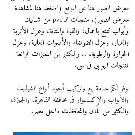
معرض الصور هنا على الموقع (
اضغط هنا لمشاهدة
معرض الصور
). منتجات الـ pvc من
شبابيك
وأبواب تتمتع بالجمال
، والقوة والمتانة، و
عزل الأتربة
والغبار
، و
عزل الضوضاء والأصوات العالية
، و
عزل
الحرارة والرطوبة
، .. والكثير من
المميزات الرائعة
لمنتجات اليو بى فى سى
.
نوفر لكم خدمة بيع وتركيب أجود أنواع الشبابيك
والأبواب والإكسسوار فى محافظة القاهرة، والجيزة،
و
الكثير من المُدن والمحافظات داخل مصر
.