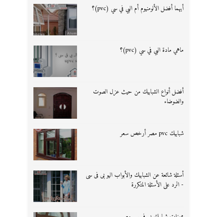
أيهما أفضل الألومنيوم أم البي في سي (pvc)؟
ماهي مادة البي في سي (pvc)؟
أفضل أنواع الشبابيك من حيث عزل الصوت
والضوضاء
شبابيك pvc مصر أرخص سعر
أسئلة شائعة عن الشبابيك والأبواب اليو بى فى سى
- الرد على الأسئلة المتكررة
مميزات شبابيك بى فى سى مصر